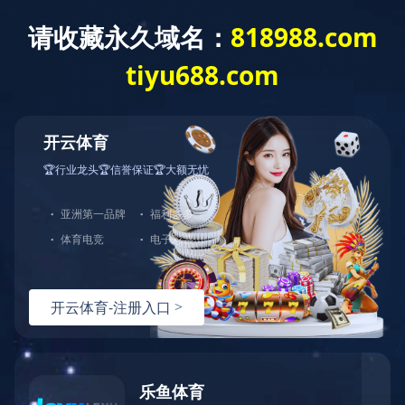
177-8