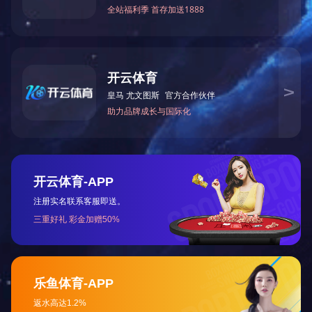
地址：湖南省湘潭市雨湖区鹤岭
镇雨湖工业集中区院内后栋三楼
3008室