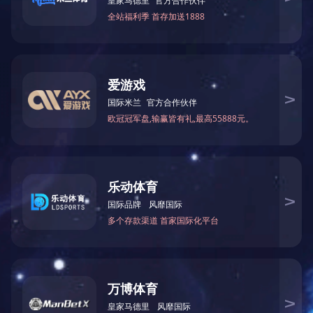
净化铝材
岩棉净化板
岩棉冷库板
中空玻镁芯材
加工车间
联系我们
九州手机版登录入口
业务热线：李先生：
17788957555
业务热线：吴先生：
17769327111