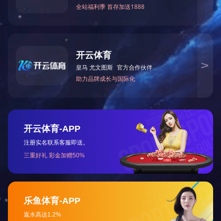
地址：湖南省湘潭市雨湖区鹤岭
镇雨湖工业集中区院内后栋三楼
3008室