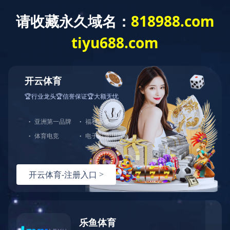
177-8