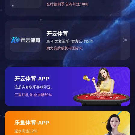
地址：湖南省湘潭市雨湖区鹤岭
九州手机版登录入口竭诚
镇雨湖工业集中区院内后栋三楼
3008室
上一篇：
彩钢板的结构
下一篇：
哪种净化板的
相关推荐
硅岩净化