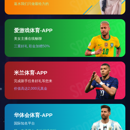
岩棉净化
友情链接：
百度
竞网
中空玻镁