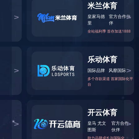
九州手机版登录入口
>
九州(中国)官方网站
>
岩棉净化板