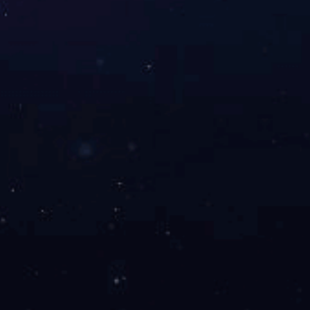
中空玻镁芯材
中空玻镁芯材
关注我们
/ CONTACT US
版权所有：九州手机版登录入口
业务热线：李先生：17788957555
业务热线：吴先生：17769327111
地址：湖南省湘潭市雨湖区鹤岭镇雨湖工业集中区院内后栋三楼
3008室
芯板-九州手机版登录入口 技术支持：
竞网智赢
|
网站地图
|
湘ICP备2