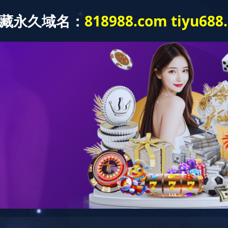
九州手机版
公司简介
九州(中国)官
合作流
登录入口
方网站