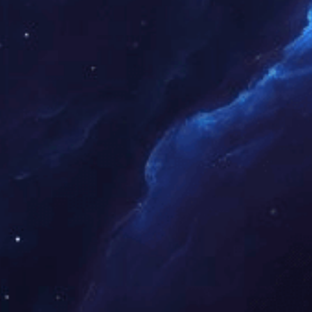
棉净化板
棉+真金不老泡夹芯板
荐