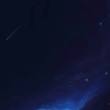
地址：湖南省湘潭市雨湖区鹤岭
镇雨湖工业集中区院内后栋三楼
3008室
上一篇：
岩
下一篇：
岩
相关推