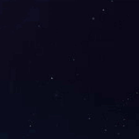
中空玻镁板
硅岩净化板
岩棉冷库板
岩棉冷库板