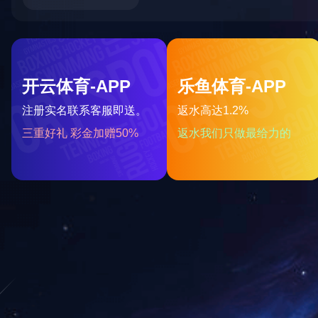
净化铝材
岩棉净化板
岩棉冷库板
中空玻镁芯材
加工车间
联系我们
九州手机版登录入口
业务热线：李先生：
17788957555