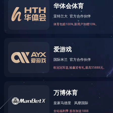
硫氧镁
九州(中国)官方网站
PRODUCT
泡沫夹芯板
真金不老泡夹芯板
玻镁净化板
高端净化门
硫氧镁净化板
硅岩净化板