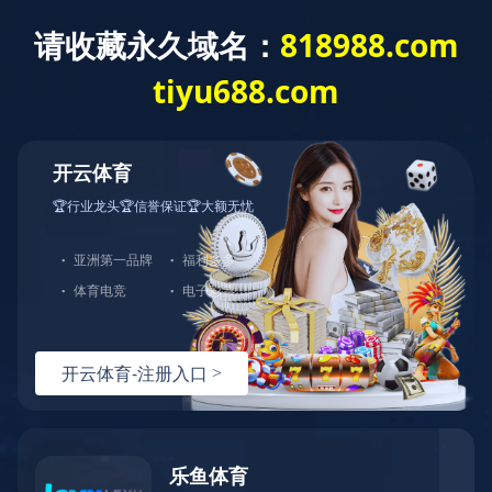
177-8