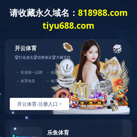
177-8