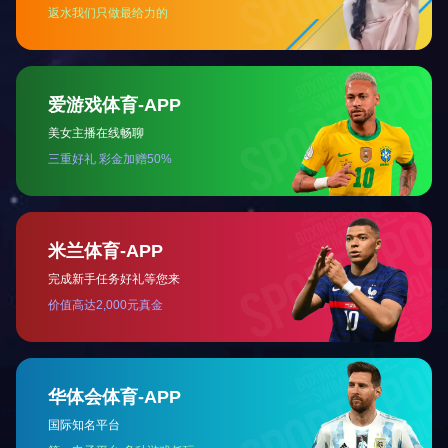
岩棉净化
友情链接：
百度
竞网
中空玻镁
快捷导航
关
/ SHORTCUT MENU
九州手机版登录入口
公司简介
版
九州(中国)官方网站
合作流程
业务