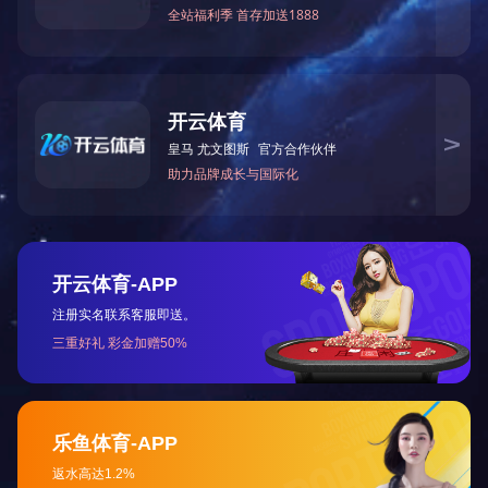
上一篇：没有了!
业务热线：吴先生：
下一篇：
高端净化门
17769327111
地址：湖南省湘潭市雨湖区鹤岭
相关推荐
镇雨湖工业集中区院内后栋三楼
3008室
硅岩净化