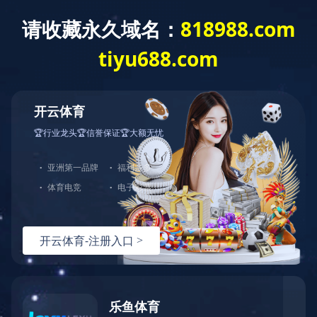
177-8