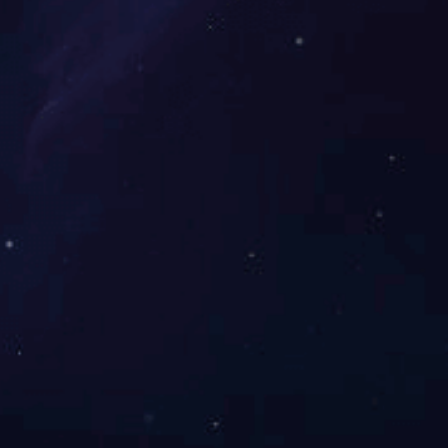
岩棉净化板
岩棉净化板
中空玻镁芯材
中空玻镁芯材
关注我们
/ CONTACT US