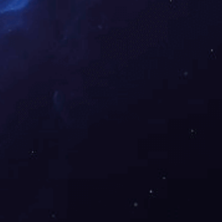
分享到：
更多+
中空玻镁板
硅岩净化板