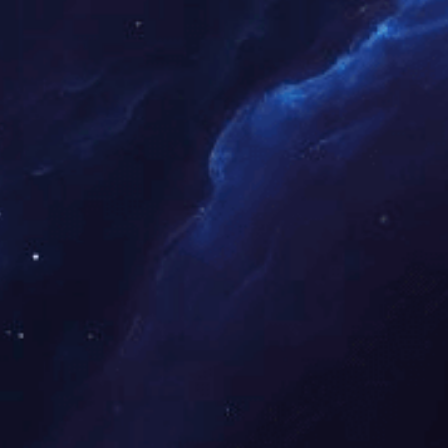
工车间
有了!
荐
硅岩净化板
手工净化板