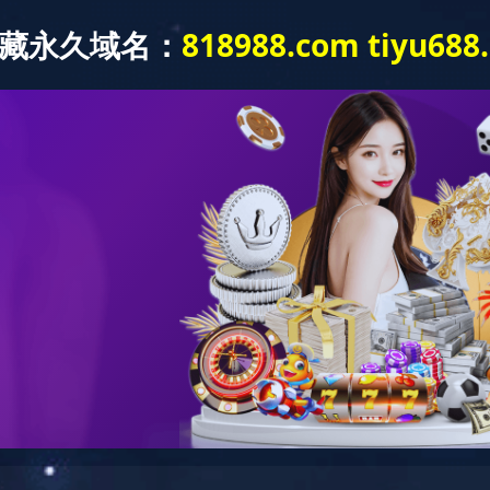
九州手机版
公司简介
九州(中国)官
合作流
登录入口
方网站