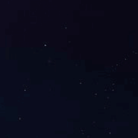
岩棉冷库板
岩棉冷库板
加工车间
加工车间
关注我们
/ FLOW US