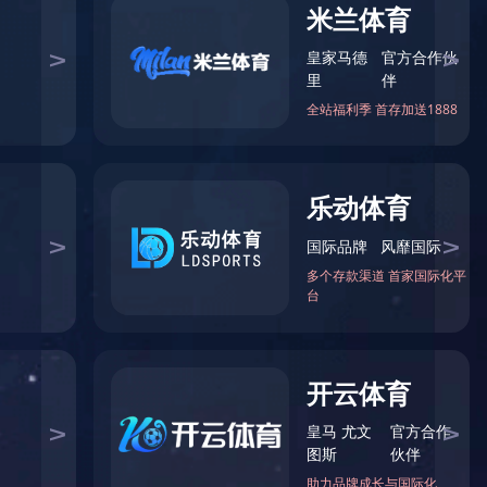
九州手机版登录入口
>
九州(中国)官方网站
>
加工车间