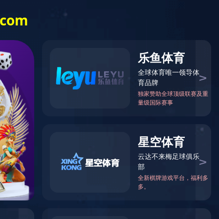
程
服务承诺
合作案例
新闻动态
联系我们
177-8