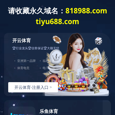
177-8