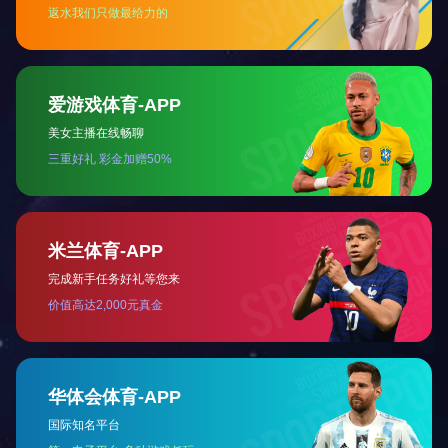
岩棉
友情链接：
百度
竞网